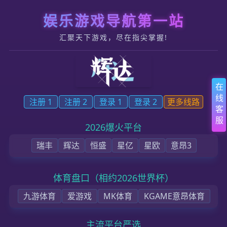
跳转到内容
恒耀 - ID注册中心_ | 立即创建平台帐户
首页
企业简介
企业资讯
应用指南
联系我们